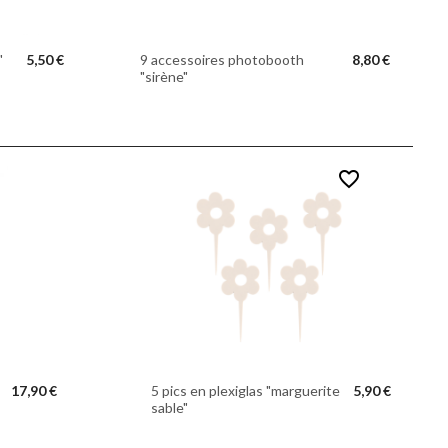
"
5,50 €
9 accessoires photobooth
8,80 €
"sirène"
favorite_border
17,90 €
5 pics en plexiglas "marguerite
5,90 €
sable"