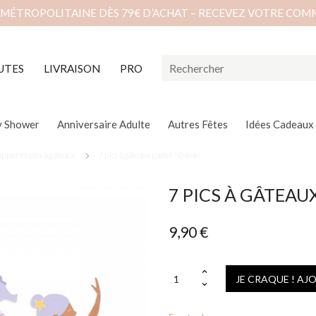
 MÉTROPOLITAINE DÈS 79€ D’ACHAT – RECEVEZ VOTRE COM
UTES
LIVRAISON
PRO
y Shower
Anniversaire Adulte
Autres Fêtes
Idées Cadeaux
pper et pics à gâteaux
7 pics à gâteaux pastel "sirène"
7 PICS À GÂTEAUX
9,90 €
JE CRAQUE ! AJ