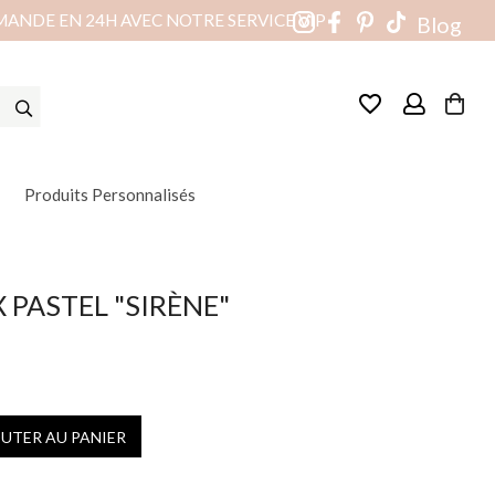
MANDE EN 24H AVEC NOTRE SERVICE VIP
Blog
favorite_border
Produits Personnalisés
 PASTEL "SIRÈNE"
OUTER AU PANIER