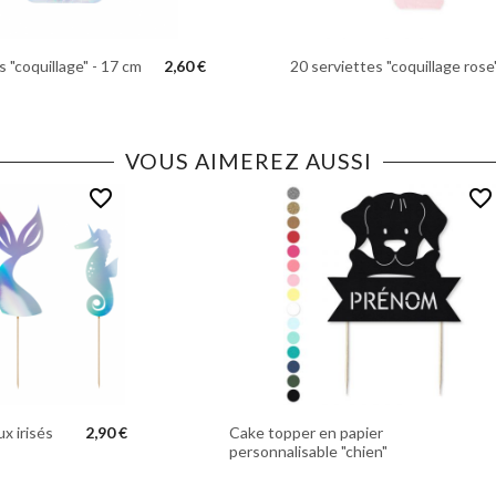
s "coquillage" - 17 cm
2,60 €
20 serviettes "coquillage rose
VOUS AIMEREZ AUSSI
favorite_border
favorite_border
ux irisés
2,90 €
Cake topper en papier
personnalisable "chien"