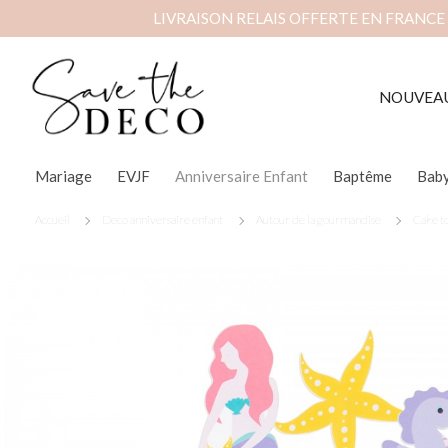
LIVRAISON RELAIS OFFERTE EN FRANCE
NOUVEA
Mariage
EVJF
Anniversaire Enfant
Baptême
Bab
Accueil
Deco anniversaire enfant
Autour de la gourmandise
Cake to