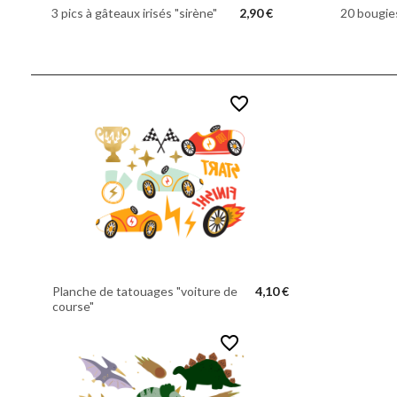
3 pics à gâteaux irisés "sirène"
2,90 €
20 bougies
favorite_border
Planche de tatouages "voiture de
4,10 €
course"
favorite_border