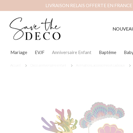
LIVRAISON RELAIS OFFERTE EN FRANCE
NOUVEA
Mariage
EVJF
Anniversaire Enfant
Baptême
Bab
Accueil
Deco anniversaire enfant
Animations, accessoires et cadeaux