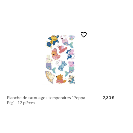
favorite_border
Planche de tatouages temporaires "Peppa
2,30 €
Pig" - 12 pièces