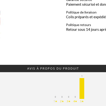
Paiement sécurisé et don
Politique de livraison
Colis préparés et expédié
Politique retours
Retour sous 14 jours apr
AVIS À PROPOS DU PRODUIT
1
0
0
0
0
1★
2★
3★
4★
5★