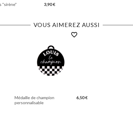
 "sirène"
3,90 €
VOUS AIMEREZ AUSSI
favorite_border
Médaille de champion
6,50 €
personnalisable