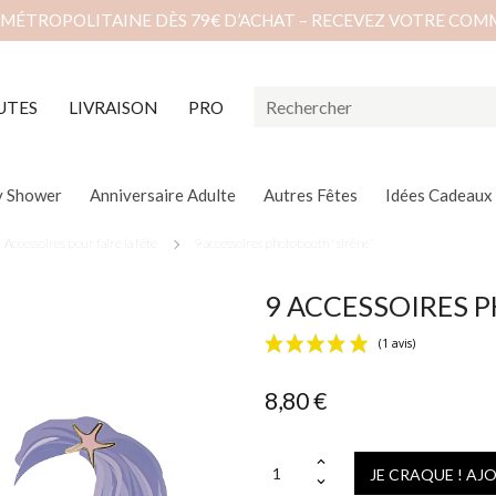
 MÉTROPOLITAINE DÈS 79€ D’ACHAT – RECEVEZ VOTRE COM
UTES
LIVRAISON
PRO
y Shower
Anniversaire Adulte
Autres Fêtes
Idées Cadeaux
Accessoires pour faire la fête
9 accessoires photobooth "sirène"
9 ACCESSOIRES 
8,80 €
JE CRAQUE ! AJ