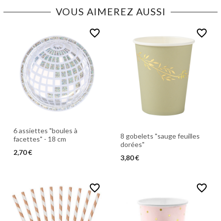
VOUS AIMEREZ AUSSI
favorite_border
favorite_border
6 assiettes "boules à
8 gobelets "sauge feuilles
facettes" - 18 cm
dorées"
2,70 €
3,80 €
favorite_border
favorite_border