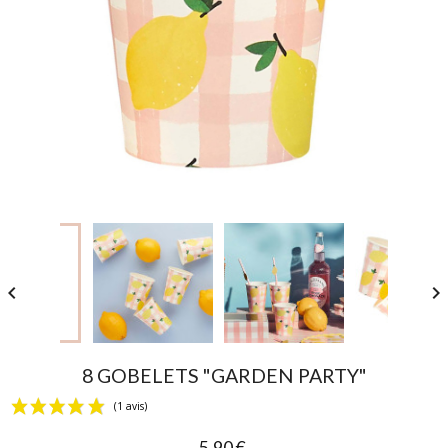


8 GOBELETS "GARDEN PARTY"
5,90 €