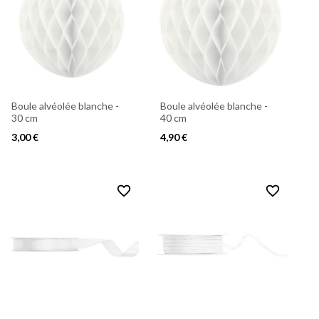
Boule alvéolée blanche -
Boule alvéolée blanche -
30 cm
40 cm
3,00 €
4,90 €
favorite_border
favorite_border