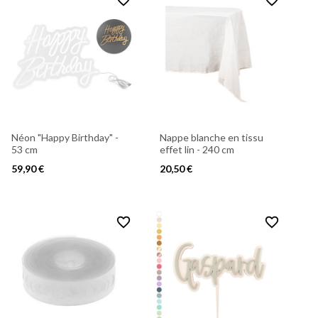
Néon "Happy Birthday" -
Nappe blanche en tissu
53 cm
effet lin - 240 cm
59,90 €
20,50 €
favorite_border
favorite_border