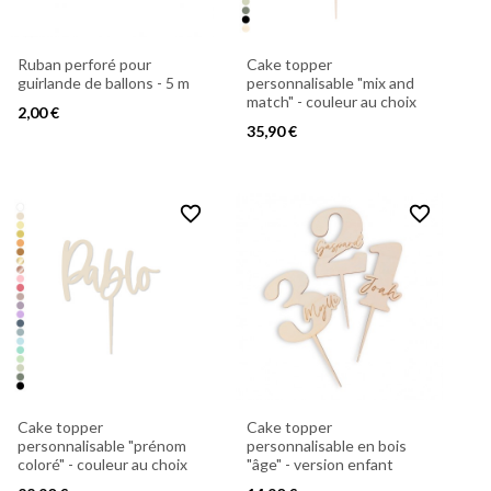
Ruban perforé pour
Cake topper
guirlande de ballons - 5 m
personnalisable "mix and
match" - couleur au choix
2,00 €
35,90 €
favorite_border
favorite_border
Cake topper
Cake topper
personnalisable "prénom
personnalisable en bois
coloré" - couleur au choix
"âge" - version enfant