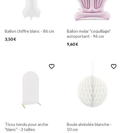
Ballon chiffre blanc - 86 cm
Ballon mylar "coquillage"
autoportant - 96 cm
3,50 €
9,60 €
favorite_border
favorite_border
Tissu tendu pour arche
Boule alvéolée blanche -
"blanc" - 3 tailles
10 cm