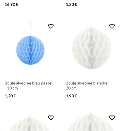
16,90 €
1,20 €
favorite_border
favorite_border
Boule alvéolée bleu pastel
Boule alvéolée blanche -
- 10 cm
20 cm
1,20 €
1,90 €
favorite_border
favorite_border