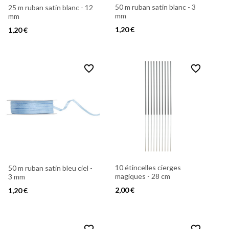
50 m ruban satin blanc - 3
25 m ruban satin blanc - 12
mm
mm
1,20 €
1,20 €
favorite_border
favorite_border
10 étincelles cierges
50 m ruban satin bleu ciel -
magiques - 28 cm
3 mm
2,00 €
1,20 €
favorite_border
favorite_border