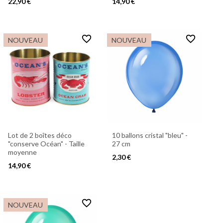
22,90 €
14,90 €
favorite_border
favorite_border
NOUVEAU
NOUVEAU
Lot de 2 boîtes déco
10 ballons cristal "bleu" -
"conserve Océan" - Taille
27 cm
moyenne
2,30 €
14,90 €
favorite_border
NOUVEAU