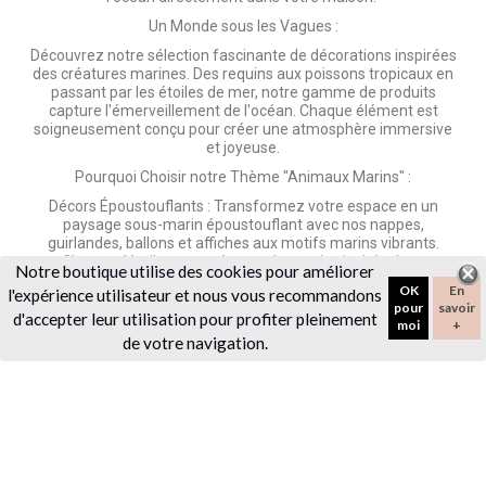
Un Monde sous les Vagues :
Découvrez notre sélection fascinante de décorations inspirées
des créatures marines. Des requins aux poissons tropicaux en
passant par les étoiles de mer, notre gamme de produits
capture l'émerveillement de l'océan. Chaque élément est
soigneusement conçu pour créer une atmosphère immersive
et joyeuse.
Pourquoi Choisir notre Thème "Animaux Marins" :
Décors Époustouflants : Transformez votre espace en un
paysage sous-marin époustouflant avec nos nappes,
guirlandes, ballons et affiches aux motifs marins vibrants.
Chaque détail est pensé pour plonger les invités dans
Notre
boutique utilise des cookies pour améliorer
l'aventure.
OK
En
l'expérience utilisateur et nous vous recommandons
pour
savoir
De la vaisselle jetable assortie aux accessoires de table, tout
d'accepter leur utilisation pour profiter pleinement
moi
+
dans notre collection est minutieusement assorti pour créer
de votre navigation.
une esthétique cohérente et captivante.
Fêtes Personnalisées : Ajoutez une touche personnelle à la
fête en personnalisant certains éléments, comme les
invitations et les gâteaux, pour correspondre au thème
"Animaux Marins". Créez des souvenirs uniques qui resteront
gravés dans les cœurs.
Souvenirs Mémorables : Les anniversaires à thème créent des