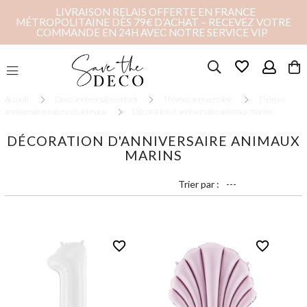
LIVRAISON RELAIS OFFERTE EN FRANCE
MÉTROPOLITAINE DÈS 79€ D’ACHAT – RECEVEZ VOTRE
COMMANDE EN 24H AVEC NOTRE SERVICE VIP
favorite_border
Accueil
Deco anniversaire enfant
Thèmes anniversaire
Thèmes
anniversaire nature et animaux
Décoration d'anniversaire animaux marins
DÉCORATION D'ANNIVERSAIRE ANIMAUX
MARINS
Trier par :
favorite_border
favorite_border