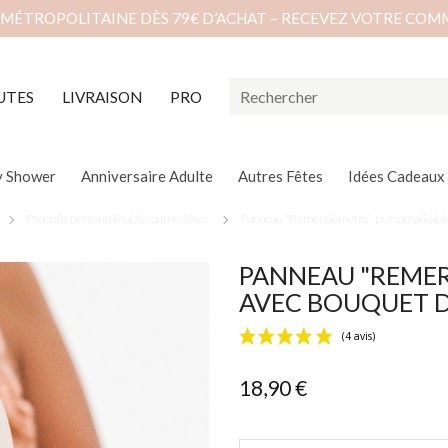
 MÉTROPOLITAINE DÈS 79€ D’ACHAT – RECEVEZ VOTRE COM
UTES
LIVRAISON
PRO
y Shower
Anniversaire Adulte
Autres Fêtes
Idées Cadeaux
Produits personnalisables autres fêtes
Panneau "Remerciements" personnalisable 
PANNEAU "REMER
AVEC BOUQUET D
18,90 €