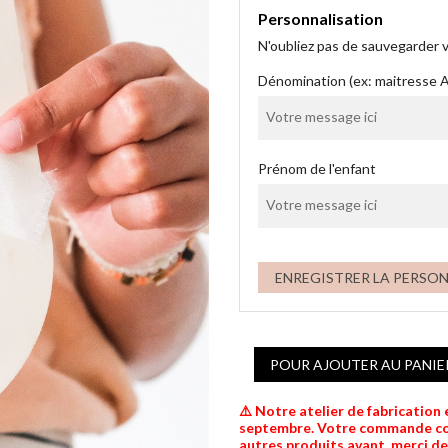
Personnalisation
N'oubliez pas de sauvegarder v
Dénomination (ex: maitresse 
Prénom de l'enfant
ENREGISTRER LA PERSO
POUR AJOUTER AU PANIE
⚠️ Notre atelier de fabrication
septembre. Votre commande comp
autres produits avant, merci d