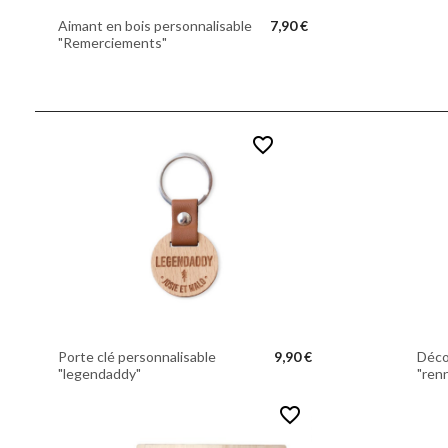
Aimant en bois personnalisable
7,90 €
"Remerciements"
favorite_border
Porte clé personnalisable
9,90 €
Déco
"legendaddy"
"ren
favorite_border