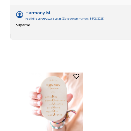
Harmony M.
Publié le 25/06/2023 à 03:35
(Date de commande : 14/06/2023)
Superbe
favorite_border