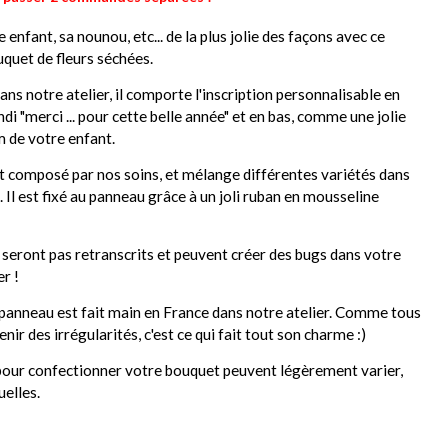
enfant, sa nounou, etc... de la plus jolie des façons avec ce
uquet de fleurs séchées.
ns notre atelier, il comporte l'inscription personnalisable en
di "merci ... pour cette belle année" et en bas, comme une jolie
m de votre enfant.
t composé par nos soins, et mélange différentes variétés dans
. Il est fixé au panneau grâce à un joli ruban en mousseline
e seront pas retranscrits et peuvent créer des bugs dans votre
r !
panneau est fait main en France dans notre atelier. Comme tous
enir des irrégularités, c'est ce qui fait tout son charme :)
 pour confectionner votre bouquet peuvent légèrement varier,
uelles.