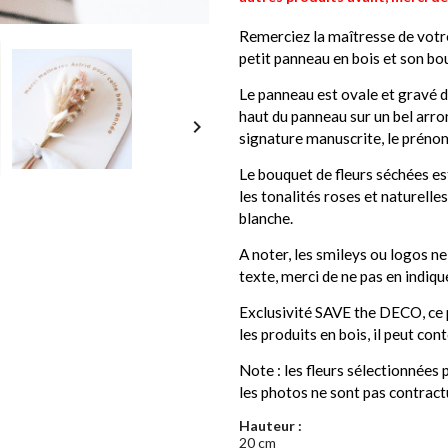
Remerciez la maîtresse de votre 
petit panneau en bois et son bo
Le panneau est ovale et gravé da
haut du panneau sur un bel arron

signature manuscrite, le préno
Le bouquet de fleurs séchées es
les tonalités roses et naturelles
blanche.
A noter, les smileys ou logos n
texte, merci de ne pas en indique
Exclusivité SAVE the DECO, ce 
les produits en bois, il peut cont
Note : les fleurs sélectionnées
les photos ne sont pas contract
Hauteur :
20 cm