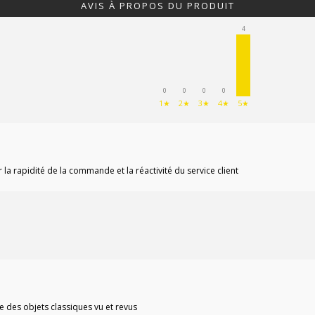
AVIS À PROPOS DU PRODUIT
4
0
0
0
0
1★
2★
3★
4★
5★
la rapidité de la commande et la réactivité du service client
e des objets classiques vu et revus