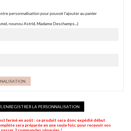
otre personnalisation pour pouvoir l'ajouter au panier
Amel, nounou Astrid, Madame Deschamps...)
NNALISATION
R, ENREGISTRER LA PERSONNALISATION
 est fermé en août : ce produit sera donc expédié début
lète sera préparée en une seule fois; pour recevoir vos
e passer 2 commandes séparées !