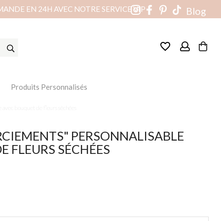
MANDE EN 24H AVEC NOTRE SERVICE VIP
Blog
favorite_border
Produits Personnalisés
avec bouquet de fleurs séchées
CIEMENTS" PERSONNALISABLE
E FLEURS SÉCHÉES
(4 avis)