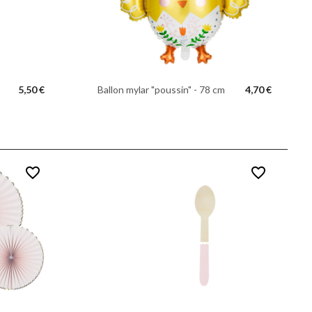
5,50 €
Ballon mylar "poussin" - 78 cm
4,70 €
favorite_border
favorite_border