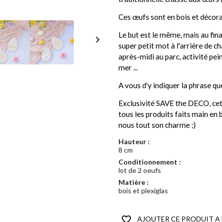
Ces œufs sont en bois et décora
Le but est le même, mais au fina

super petit mot à l'arrière de 
après-midi au parc, activité pein
mer ...
A vous d'y indiquer la phrase qu
Exclusivité SAVE the DECO, cet
tous les produits faits main en b
nous tout son charme ;)
Hauteur :
8 cm
Conditionnement :
lot de 2 oeufs
Matière :
bois et plexiglas
favorite_border
AJOUTER CE PRODUIT A 