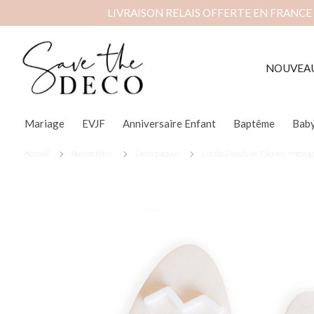
LIVRAISON RELAIS OFFERTE EN FRANCE
NOUVEA
Mariage
EVJF
Anniversaire Enfant
Baptême
Bab
Accueil
Autres fêtes
Déco pâques
Lot de 2 œufs de Pâques "messag