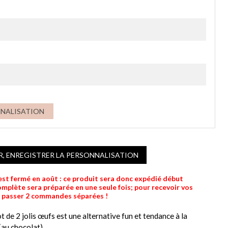
NNALISATION
R, ENREGISTRER LA PERSONNALISATION
 est fermé en août : ce produit sera donc expédié début
lète sera préparée en une seule fois; pour recevoir vos
e passer 2 commandes séparées !
t de 2 jolis œufs est une alternative fun et tendance à la
(au chocolat).