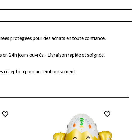
nées protégées pour des achats en toute confiance.
s en 24h jours ouvrés - Livraison rapide et soignée.
ès réception pour un remboursement.
favorite_border
favorite_border