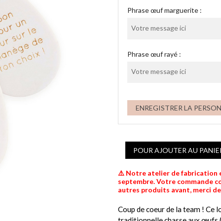
Phrase œuf marguerite :
Phrase œuf rayé :
ENREGISTRER LA PERSO
POUR AJOUTER AU PANIE
⚠️ Notre atelier de fabrication
septembre. Votre commande comp
autres produits avant, merci d
Coup de coeur de la team ! Ce lo
traditionnelle chasse aux œufs 