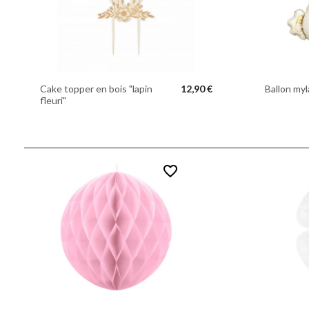
Cake topper en bois "lapin
12,90 €
Ballon myla
fleuri"
favorite_border