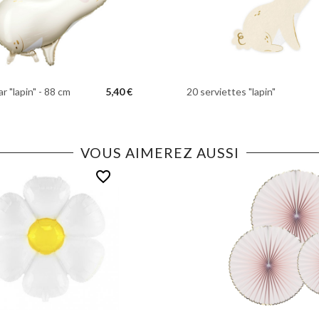
r "lapin" - 88 cm
5,40 €
20 serviettes "lapin"
VOUS AIMEREZ AUSSI
favorite_border