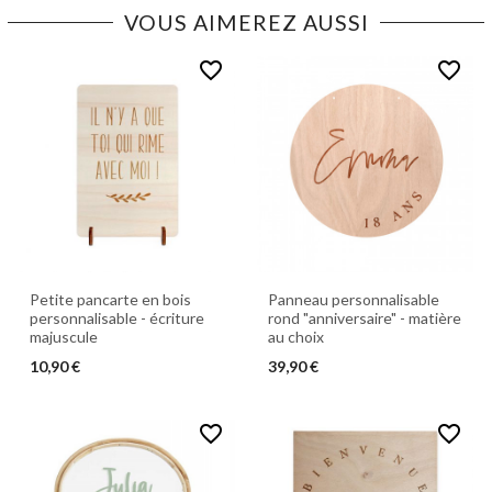
VOUS AIMEREZ AUSSI
favorite_border
favorite_border
Petite pancarte en bois
Panneau personnalisable
personnalisable - écriture
rond "anniversaire" - matière
majuscule
au choix
10,90 €
39,90 €
favorite_border
favorite_border