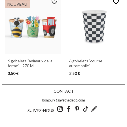
favorite_border
favorite_border
NOUVEAU
6 gobelets "animaux de la
6 gobelets "course
ferme" - 270 Ml
automobile"
3,50 €
2,50 €
CONTACT
bonjour@savethedeco.com
SUIVEZ-NOUS