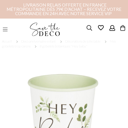
LIVRAISON RELAIS OFFERTE EN FRANCE
MÉTROPOLITAINE DÈS 79€ D’ACHAT – RECEVEZ VOTRE
COMMANDE EN 24H AVEC NOTRE SERVICE VIP
favorite_border
Accueil
Deco anniversaire enfant
Décorations de jolie table
Mes
gobelets trop canons
8 gobelets botaniques "Hey baby"