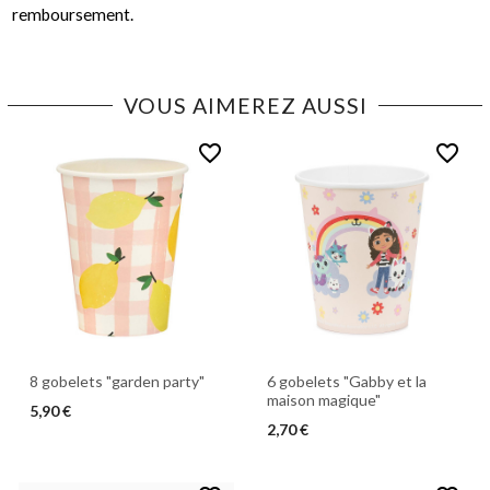
remboursement.
VOUS AIMEREZ AUSSI
favorite_border
favorite_border
8 gobelets "garden party"
6 gobelets "Gabby et la
maison magique"
5,90 €
2,70 €