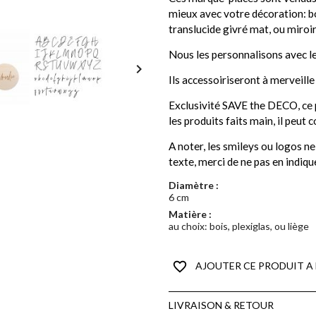
mieux avec votre décoration: boi
translucide givré mat, ou miroir
Nous les personnalisons avec l

Ils accessoiriseront à merveill
Exclusivité SAVE the DECO, ce 
les produits faits main, il peut c
A noter, les smileys ou logos n
texte, merci de ne pas en indique
Diamètre :
6 cm
Matière :
au choix: bois, plexiglas, ou liège
favorite_border
AJOUTER CE PRODUIT A 
LIVRAISON & RETOUR