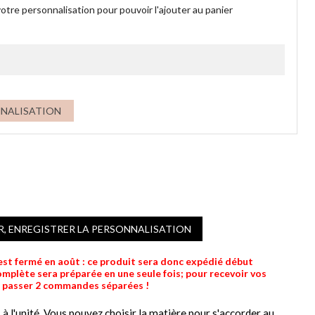
otre personnalisation pour pouvoir l'ajouter au panier
NNALISATION
R, ENREGISTRER LA PERSONNALISATION
 est fermé en août : ce produit sera donc expédié début
lète sera préparée en une seule fois; pour recevoir vos
e passer 2 commandes séparées !
 l'unité. Vous pouvez choisir la matière pour s'accorder au