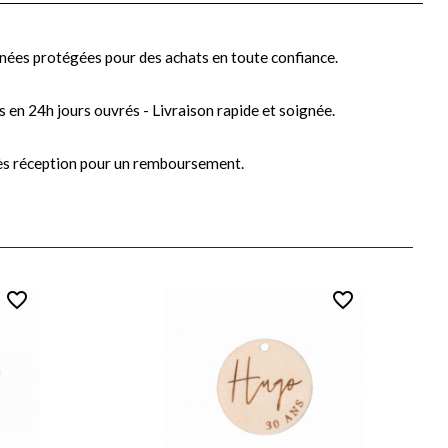
nées protégées pour des achats en toute confiance.
s en 24h jours ouvrés - Livraison rapide et soignée.
ès réception pour un remboursement.
favorite_border
favorite_border