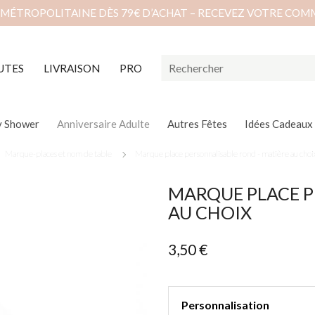
 MÉTROPOLITAINE DÈS 79€ D’ACHAT – RECEVEZ VOTRE COM
UTES
LIVRAISON
PRO
y Shower
Anniversaire Adulte
Autres Fêtes
Idées Cadeaux
Marque-places et nom de table
Marque place personnalisable rond - matière au choi
MARQUE PLACE P
AU CHOIX
3,50 €
Personnalisation