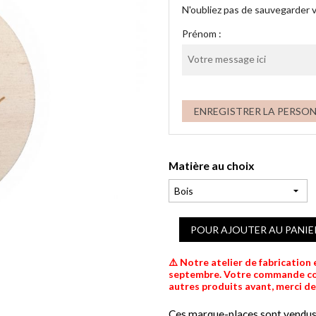
N'oubliez pas de sauvegarder v
Prénom :
ENREGISTRER LA PERSO
Matière au choix
POUR AJOUTER AU PANIE
⚠️ Notre atelier de fabrication
septembre. Votre commande comp
autres produits avant, merci d
Ces marque-places sont vendus à