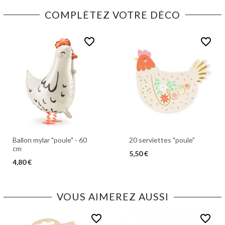
COMPLÉTEZ VOTRE DÉCO
favorite_border
favorite_border
Ballon mylar "poule" - 60
20 serviettes "poule"
cm
5,50 €
4,80 €
VOUS AIMEREZ AUSSI
favorite_border
favorite_border