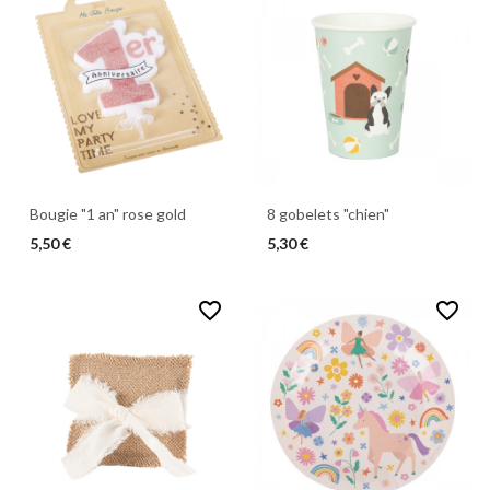
Bougie "1 an" rose gold
8 gobelets "chien"
5,50 €
5,30 €
favorite_border
favorite_border