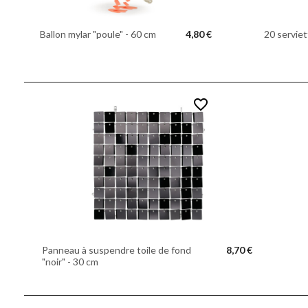
Ballon mylar "poule" - 60 cm
4,80 €
20 serviet
favorite_border
Panneau à suspendre toile de fond
8,70 €
"noir" - 30 cm