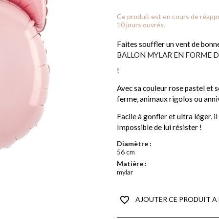
Ce produit est en cours de réap
10 jours ouvrés.
Faites souffler un vent de bon
BALLON MYLAR EN FORME 
!
Avec sa couleur rose pastel et s
ferme, animaux rigolos ou anni
Facile à gonfler et ultra léger, 
Impossible de lui résister !
Diamètre :
56 cm
Matière :
mylar
favorite_border
AJOUTER CE PRODUIT A 