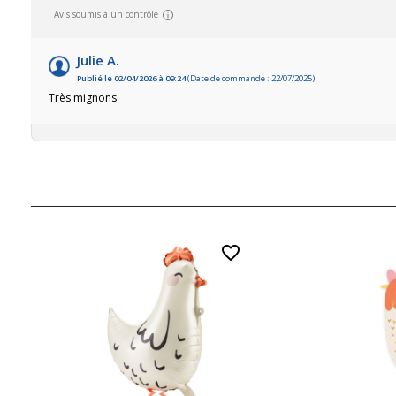
Avis soumis à un contrôle
Julie A.
Publié le 02/04/2026 à 09:24
(Date de commande : 22/07/2025)
Très mignons
favorite_border