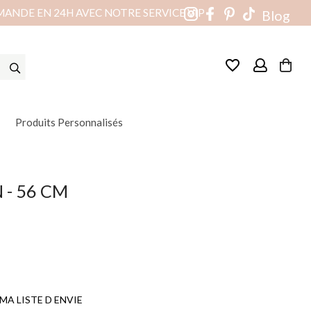
MANDE EN 24H AVEC NOTRE SERVICE VIP
Blog
favorite_border
Produits Personnalisés
- 56 CM
(1 avis)
MA LISTE D ENVIE