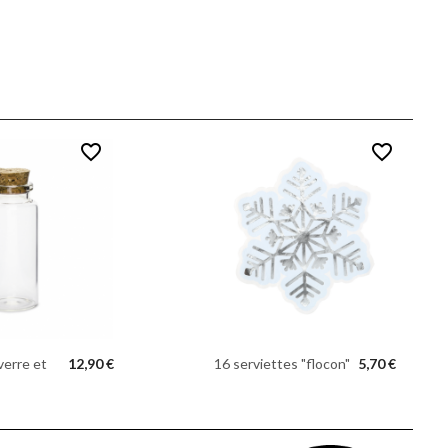
favorite_border
favorite_border
verre et
12,90 €
16 serviettes "flocon"
5,70 €