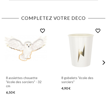
COMPLÉTEZ VOTRE DÉCO
favorite_border
favorite_border
8 assiettes chouette
8 gobelets "école des
"école des sorciers" - 32
sorciers"
cm
4,90 €
6,50 €