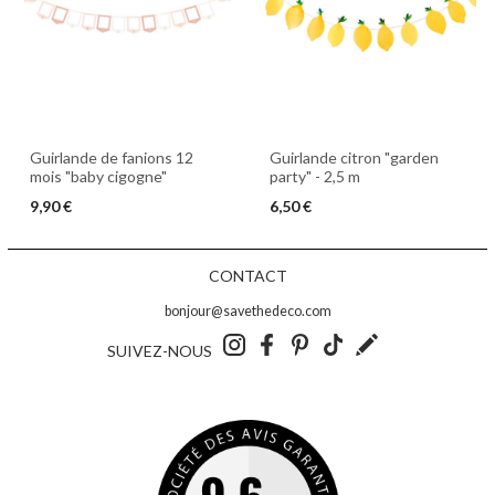
Guirlande de fanions 12
Guirlande citron "garden
mois "baby cigogne"
party" - 2,5 m
9,90 €
6,50 €
CONTACT
bonjour@savethedeco.com
SUIVEZ-NOUS