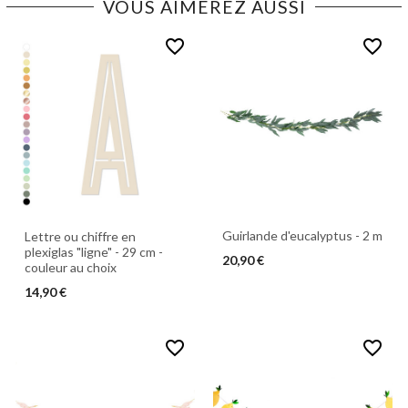
VOUS AIMEREZ AUSSI
favorite_border
favorite_border
Guirlande d'eucalyptus - 2 m
Lettre ou chiffre en
plexiglas "ligne" - 29 cm -
20,90 €
couleur au choix
14,90 €
favorite_border
favorite_border