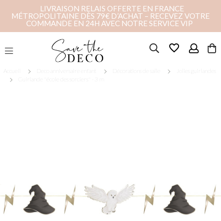
LIVRAISON RELAIS OFFERTE EN FRANCE
MÉTROPOLITAINE DÈS 79€ D’ACHAT – RECEVEZ VOTRE
COMMANDE EN 24H AVEC NOTRE SERVICE VIP
favorite_border
Accueil
Deco anniversaire enfant
Décorations de salle
Jolies guirlandes
Guirlande "école des sorciers" - 3 m