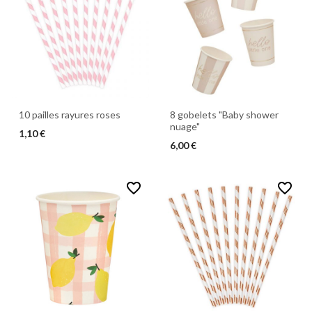
10 pailles rayures roses
8 gobelets "Baby shower
nuage"
1,10 €
6,00 €
favorite_border
favorite_border