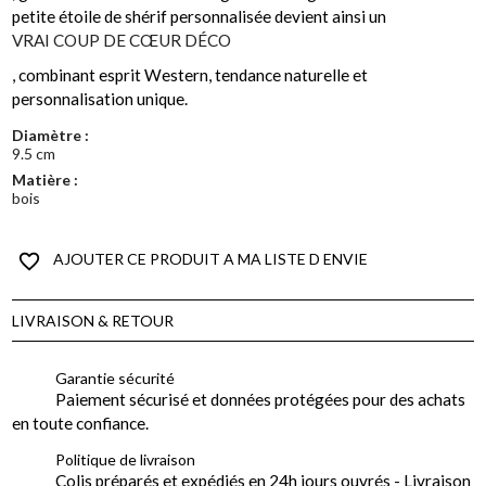
petite étoile de shérif personnalisée devient ainsi un
VRAI COUP DE CŒUR DÉCO
, combinant esprit Western, tendance naturelle et
personnalisation unique.
Diamètre :
9.5 cm
Matière :
bois
favorite_border
AJOUTER CE PRODUIT A MA LISTE D ENVIE
LIVRAISON & RETOUR
Garantie sécurité
Paiement sécurisé et données protégées pour des achats
en toute confiance.
Politique de livraison
Colis préparés et expédiés en 24h jours ouvrés - Livraison