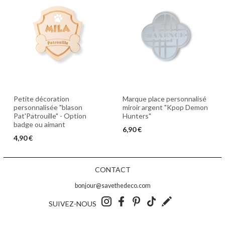
Petite décoration
Marque place personnalisé
personnalisée "blason
miroir argent "Kpop Demon
Pat'Patrouille" - Option
Hunters"
badge ou aimant
6,90 €
4,90 €
CONTACT
bonjour@savethedeco.com
SUIVEZ-NOUS