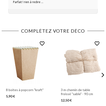
Parfait ! rien à redire ...
COMPLÉTEZ VOTRE DÉCO
favorite_border
favorite_border
8 boites à popcorn "kraft"
3 m chemin de table
froissé "sable" - 90 cm
5,90 €
12,50 €