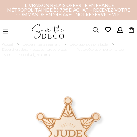
LIVRAISON RELAIS OFFERTE EN FRANCE
MÉTROPOLITAINE DÈS 79€ D’ACHAT – RECEVEZ VOTRE
COMMANDE EN 24H AVEC NOTRE SERVICE VIP
favorite_border
Accueil
Deco anniversaire enfant
Décorations de jolie table
Décorations de serviettes et marque-places
Petite décoration personnalisée
"Shérif" - Option badge ou aimant