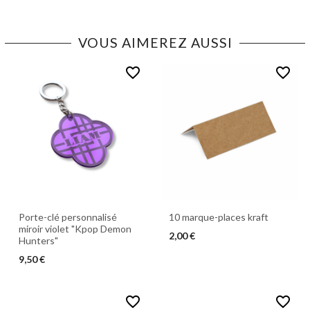
VOUS AIMEREZ AUSSI
favorite_border
favorite_border
Porte-clé personnalisé
10 marque-places kraft
miroir violet "Kpop Demon
2,00 €
Hunters"
9,50 €
favorite_border
favorite_border