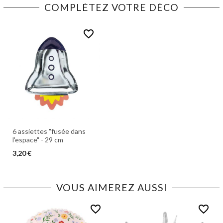
COMPLÉTEZ VOTRE DÉCO
favorite_border
6 assiettes "fusée dans
l'espace" - 29 cm
3,20 €
VOUS AIMEREZ AUSSI
favorite_border
favorite_border