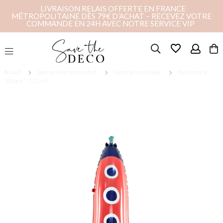
LIVRAISON RELAIS OFFERTE EN FRANCE
MÉTROPOLITAINE DÈS 79€ D’ACHAT – RECEVEZ VOTRE
COMMANDE EN 24H AVEC NOTRE SERVICE VIP
favorite_border
Accueil
Deco anniversaire enfant
Décorations de salle
Ballon mylar
"espace" - 115 cm