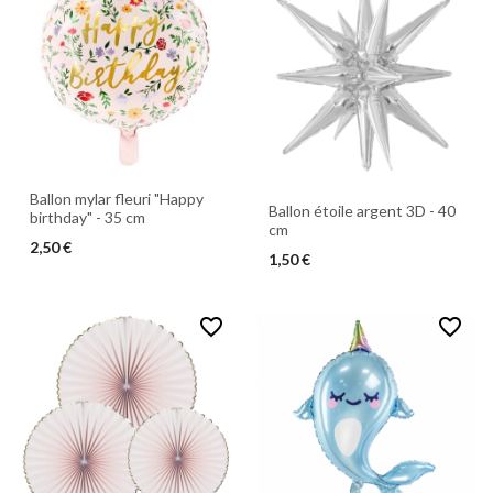
Ballon mylar fleuri "Happy
Ballon étoile argent 3D - 40
birthday" - 35 cm
cm
2,50 €
1,50 €
favorite_border
favorite_border