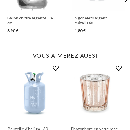
Ballon chiffre argenté - 86
6 gobelets argent
cm
métallisés
3,90 €
1,80 €
VOUS AIMEREZ AUSSI
favorite_border
favorite_border
Bouteille d'hélium - 30
Photophore en verre rose