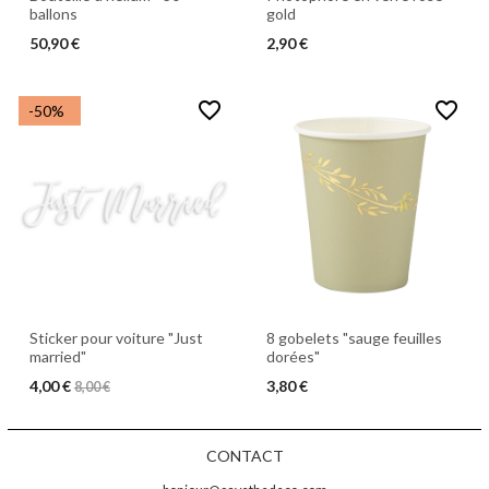
ballons
gold
50,90 €
2,90 €
favorite_border
favorite_border
-50%
Sticker pour voiture "Just
8 gobelets "sauge feuilles
married"
dorées"
4,00 €
3,80 €
8,00 €
CONTACT