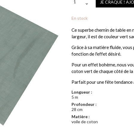
JE CRAQUE ! AJ
En stock
Ce superbe chemin de table en 
largeur, il est de couleur vert s
Grâce à sa matière fluide, vous p
fonction de l'effet désiré.
Pour un effet bohème, nous vou
coton vert de chaque côté de la 
Parfait pour une fête tendance à
Longueur :
5 m
Profondeur :
28 cm
Matière :
voile de coton