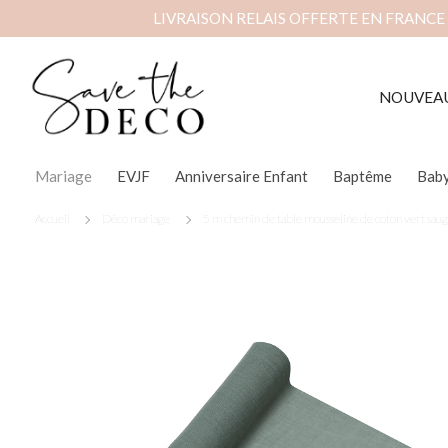
LIVRAISON RELAIS OFFERTE EN FRANCE
NOUVEA
Mariage
EVJF
Anniversaire Enfant
Baptême
Bab
Accueil
Déco mariage
5 m chemin de table mousseline de coton vert saug