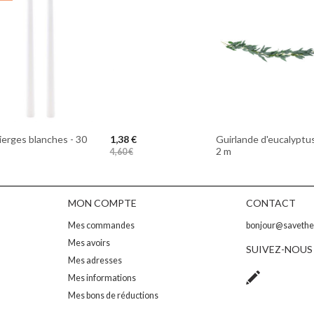
Guirlande d'eucalyptus
ierges blanches - 30
1,38 €
2 m
4,60 €
MON COMPTE
CONTACT
Mes commandes
bonjour@saveth
Mes avoirs
SUIVEZ-NOUS
Mes adresses
Mes informations
Mes bons de réductions