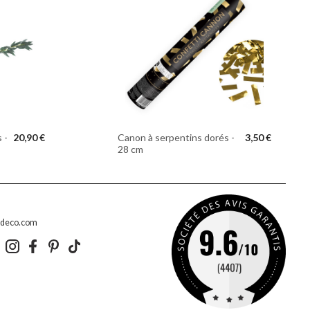
 -
20,90 €
Canon à serpentins dorés -
3,50 €
28 cm
edeco.com