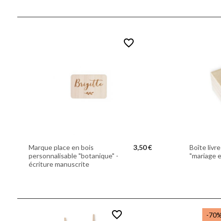
favorite_border
Marque place en bois
3,50 €
Boîte livr
personnalisable "botanique" -
"mariage e
écriture manuscrite
favorite_border
-70