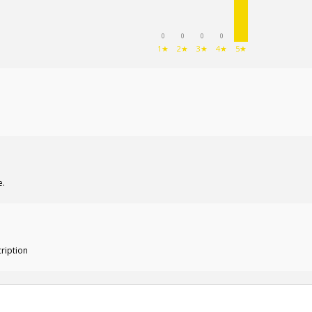
0
0
0
0
1★
2★
3★
4★
5★
e.
cription