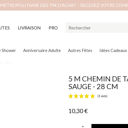
 MÉTROPOLITAINE DÈS 79€ D’ACHAT – RECEVEZ VOTRE COM
UTES
LIVRAISON
PRO
y Shower
Anniversaire Adulte
Autres Fêtes
Idées Cadeaux
e - 28 cm
5 M CHEMIN DE 
SAUGE - 28 CM
10,30 €