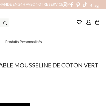
MANDE EN 24H AVEC NOTRE SERVICE VIP
Blog
favorite_border
Produits Personnalisés
TABLE MOUSSELINE DE COTON VERT
(3 avis)