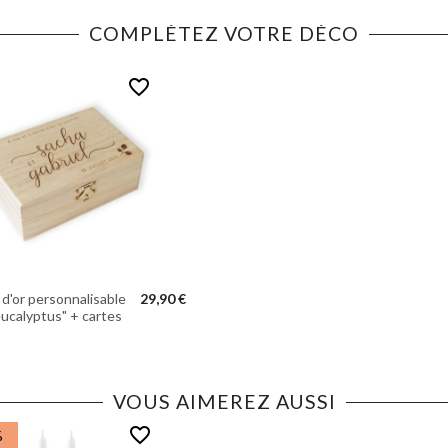
COMPLÉTEZ VOTRE DÉCO
favorite_border
e d'or personnalisable
29,90 €
ucalyptus" + cartes
VOUS AIMEREZ AUSSI
favorite_border
%