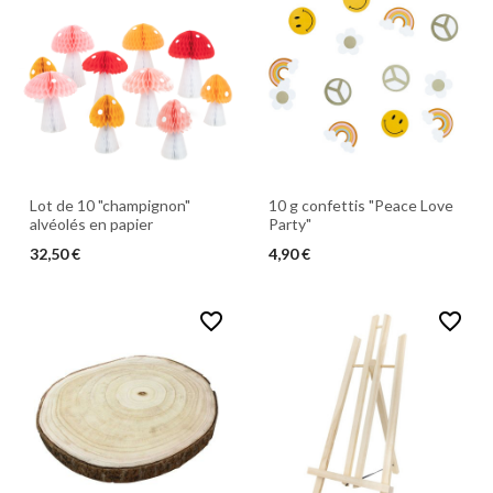
Lot de 10 "champignon"
10 g confettis "Peace Love
alvéolés en papier
Party"
32,50 €
4,90 €
favorite_border
favorite_border