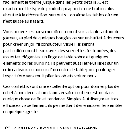
facilement le thème jusque dans les petits détails. C’est
exactement le type de produit qui apporte une finition plus
aboutie à la décoration, surtout si l’on aime les tables où rien
n’est laissé au hasard.
Vous pouvez les parsemer directement sur la table, autour du
gâteau, au pied de quelques bougies ou sur un buffet à douceurs
pour créer un joli fil conducteur visuel. Ils seront
particulièrement beaux avec des serviettes festonnées, des
assiettes élégantes, un linge de table sobre et quelques
éléments dorés ou noirs. Ils peuvent aussi être utilisés sur un
coin cadeaux ou autour d’un centre de table pour prolonger
l’esprit fête sans multiplier les objets volumineux.
Ces confettis sont une excellente option pour donner plus de
relief à une décoration d’anniversaire tout en restant dans
quelque chose de fin et tendance. Simples à utiliser, mais très
efficaces visuellement, ils permettent de rehausser l’ensemble
en quelques gestes.
favorite_border
AJOUTER CE PRODUIT A MA LISTE D ENVIE