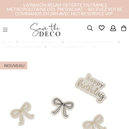
LIVRAISON RELAIS OFFERTE EN FRANCE
MÉTROPOLITAINE DÈS 79€ D’ACHAT – RECEVEZ VOTRE
COMMANDE EN 24H AVEC NOTRE SERVICE VIP
favorite_border
Accueil
Déco anniversaire adultes
Décorations de table anniversaire
Confettis et centre de table
Confettis "HB petit noeud" - 14g
NOUVEAU