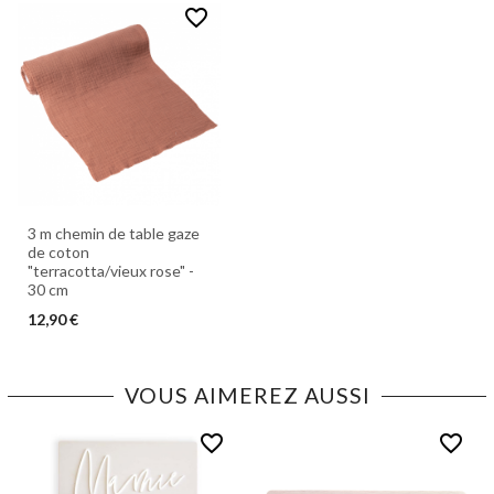
favorite_border
3 m chemin de table gaze
de coton
"terracotta/vieux rose" -
30 cm
12,90 €
VOUS AIMEREZ AUSSI
favorite_border
favorite_border