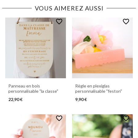
VOUS AIMEREZ AUSSI
favorite_border
favorite_border
Panneau en bois
Règle en plexiglas
personnalisable "la classe"
personnalisable "feston"
22,90 €
9,90 €
favorite_border
favorite_border