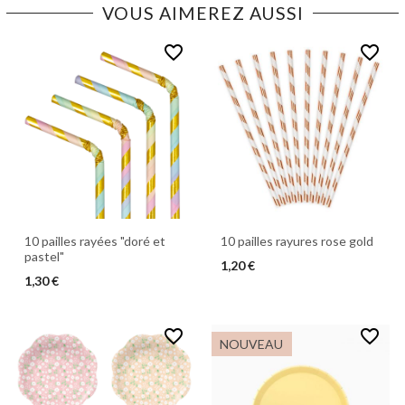
VOUS AIMEREZ AUSSI
favorite_border
favorite_border
10 pailles rayées "doré et
10 pailles rayures rose gold
pastel"
1,20 €
1,30 €
favorite_border
favorite_border
NOUVEAU