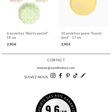
6 assiettes "liberty pastel" -
10 assiettes jaune "liseret
18 cm
doré" - 17 cm
2,90 €
3,90 €
CONTACT
bonjour@savethedeco.com
SUIVEZ-NOUS