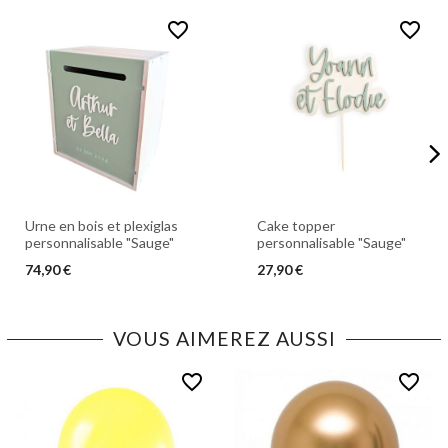
favorite_border
favorite_border
Urne en bois et plexiglas
Cake topper
personnalisable "Sauge"
personnalisable "Sauge"
74,90 €
27,90 €
VOUS AIMEREZ AUSSI
favorite_border
favorite_border