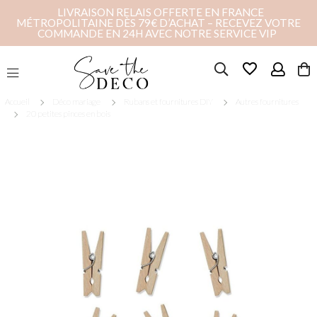
LIVRAISON RELAIS OFFERTE EN FRANCE
MÉTROPOLITAINE DÈS 79€ D’ACHAT – RECEVEZ VOTRE
COMMANDE EN 24H AVEC NOTRE SERVICE VIP
favorite_border
Accueil
Déco mariage
Rubans et fournitures DIY
Autres fournitures
20 petites pinces en bois