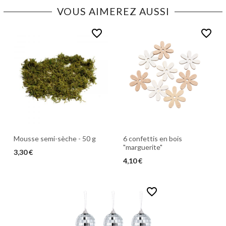
VOUS AIMEREZ AUSSI
favorite_border
favorite_border
Mousse semi-sèche - 50 g
6 confettis en bois
"marguerite"
3,30 €
4,10 €
favorite_border