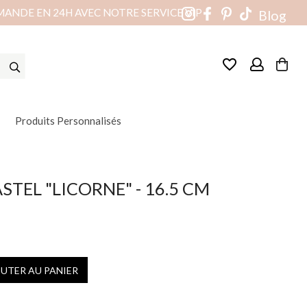
MANDE EN 24H AVEC NOTRE SERVICE VIP
Blog
favorite_border
Produits Personnalisés
STEL "LICORNE" - 16.5 CM
OUTER AU PANIER