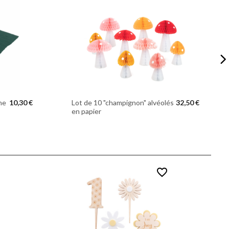
ne
10,30 €
Lot de 10 "champignon" alvéolés
32,50 €
en papier
favorite_border