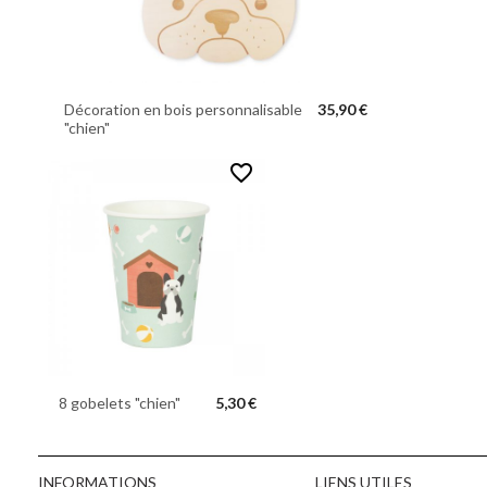
Décoration en bois personnalisable
35,90 €
"chien"
favorite_border
8 gobelets "chien"
5,30 €
INFORMATIONS
LIENS UTILES