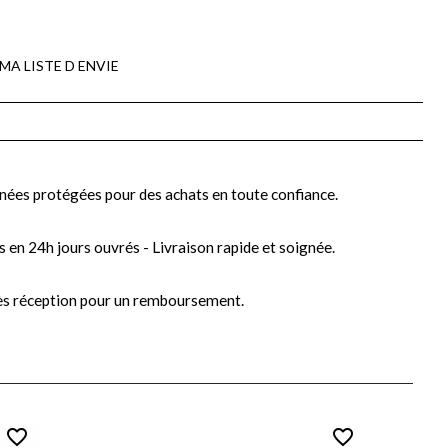
MA LISTE D ENVIE
nées protégées pour des achats en toute confiance.
s en 24h jours ouvrés - Livraison rapide et soignée.
ès réception pour un remboursement.
favorite_border
favorite_border