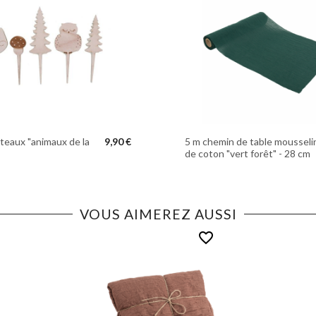
âteaux "animaux de la
9,90 €
5 m chemin de table mousseli
de coton "vert forêt" - 28 cm
VOUS AIMEREZ AUSSI
favorite_border