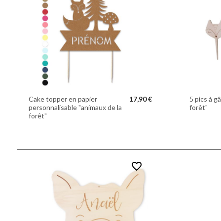
Cake topper en papier
17,90 €
5 pics à g
personnalisable "animaux de la
forêt"
forêt"
favorite_border