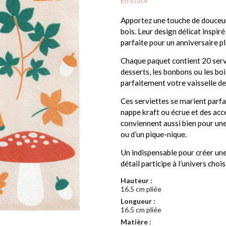
En stock
Apportez une touche de douceur
bois. Leur design délicat inspir
parfaite pour un anniversaire pl
Chaque paquet contient 20 servi
desserts, les bonbons ou les boi
parfaitement votre vaisselle de
Ces serviettes se marient parfa
nappe kraft ou écrue et des acce
conviennent aussi bien pour une 
ou d’un pique-nique.
Un indispensable pour créer une
détail participe à l’univers chois
Hauteur :
16.5 cm pliée
Longueur :
16.5 cm pliée
Matière :