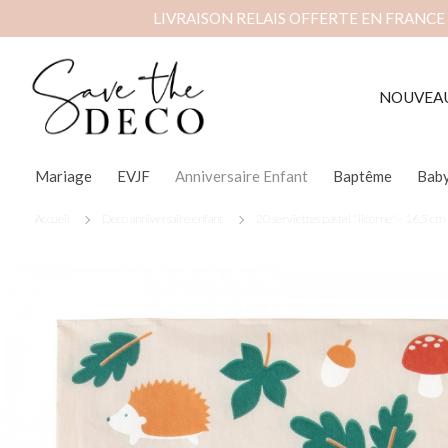
LIVRAISON RELAIS OFFERTE EN FRANCE
NOUVEA
Mariage
EVJF
Anniversaire Enfant
Baptême
Bab
Accueil
Deco anniversaire enfant
20 serviettes pastel "licorne" - 16.5 cm