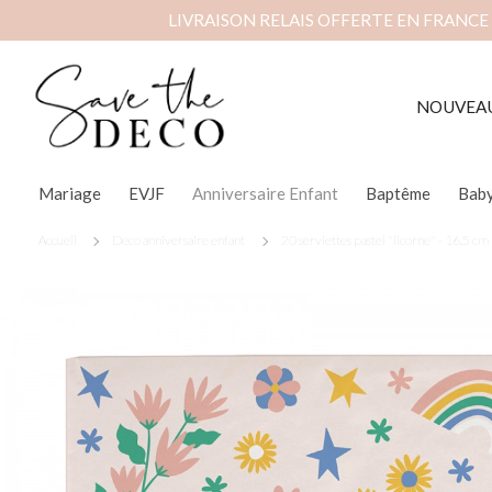
LIVRAISON RELAIS OFFERTE EN FRANCE
NOUVEA
Mariage
EVJF
Anniversaire Enfant
Baptême
Bab
Accueil
Deco anniversaire enfant
20 serviettes pastel "licorne" - 16.5 cm