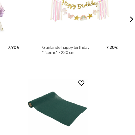
7,90 €
Guirlande happy birthday
7,20 €
"licorne" - 230 cm
favorite_border