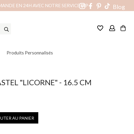
MANDE EN 24H AVEC NOTRE SERVICE VIP
Blog
favorite_border
Produits Personnalisés
STEL "LICORNE" - 16.5 CM
OUTER AU PANIER