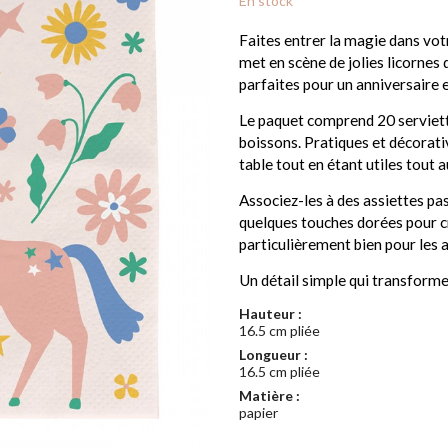
En stock
Faites entrer la magie dans votr
met en scène de jolies licornes 
parfaites pour un anniversaire e
Le paquet comprend 20 serviettes
boissons. Pratiques et décorativ
table tout en étant utiles tout 
Associez-les à des assiettes pas
quelques touches dorées pour c
particulièrement bien pour les a
Un détail simple qui transforme
Hauteur :
16.5 cm pliée
Longueur :
16.5 cm pliée
Matière :
papier