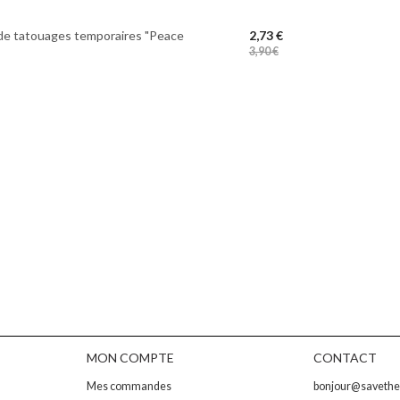
de tatouages temporaires "Peace
2,73 €
3,90 €
MON COMPTE
CONTACT
Mes commandes
bonjour@saveth