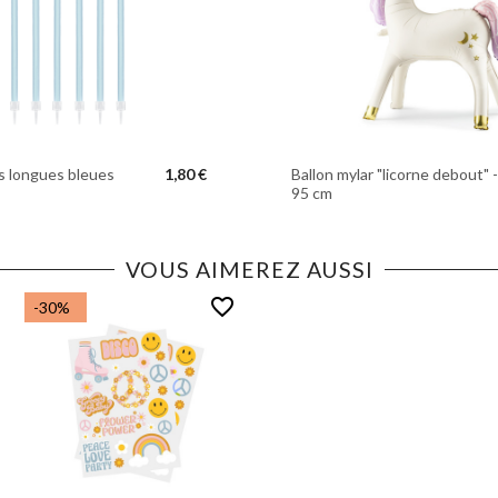
s longues bleues
1,80 €
Ballon mylar "licorne debout" -
95 cm
VOUS AIMEREZ AUSSI
favorite_border
-30%