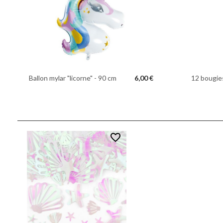
Ballon mylar "licorne" - 90 cm
6,00 €
12 bougie
favorite_border