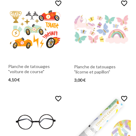
favorite_border
favorite_border
Planche de tatouages
Planche de tatouages
"voiture de course"
"licorne et papillon"
4,10 €
3,00 €
favorite_border
favorite_border