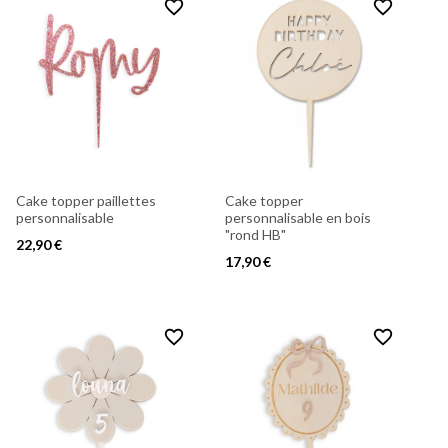
favorite_border
favorite_border
Cake topper paillettes
Cake topper
personnalisable
personnalisable en bois
"rond HB"
22,90 €
17,90 €
favorite_border
favorite_border