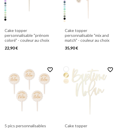
Cake topper
Cake topper
personnalisable "prénom
personnalisable "mix and
coloré" - couleur au choix
match" - couleur au choix
22,90 €
35,90 €
favorite_border
favorite_border
5 pics personnalisables
Cake topper