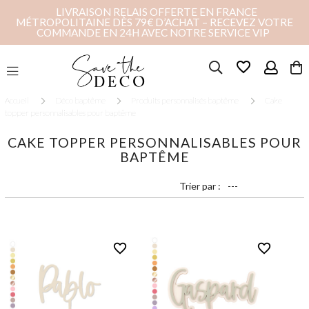
LIVRAISON RELAIS OFFERTE EN FRANCE
MÉTROPOLITAINE DÈS 79€ D’ACHAT – RECEVEZ VOTRE
COMMANDE EN 24H AVEC NOTRE SERVICE VIP
favorite_border
Accueil
Déco baptême
Produits personnalisés baptême
Cake
topper personnalisables pour baptême
CAKE TOPPER PERSONNALISABLES POUR
BAPTÊME
Trier par :
favorite_border
favorite_border