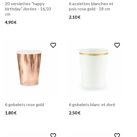
20 serviettes "happy
6 assiettes blanches et
birthday" dorées - 16,50
pois rose gold - 18 cm
cm
2,10 €
4,90 €
favorite_border
favorite_border
6 gobelets rose gold
6 gobelets blanc et doré
1,80 €
2,50 €
favorite_border
favorite_border