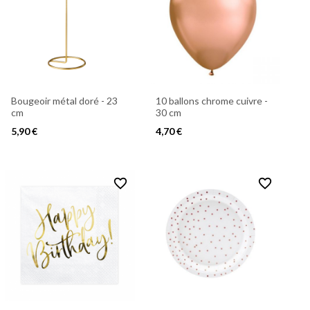
Bougeoir métal doré - 23
10 ballons chrome cuivre -
cm
30 cm
5,90 €
4,70 €
favorite_border
favorite_border