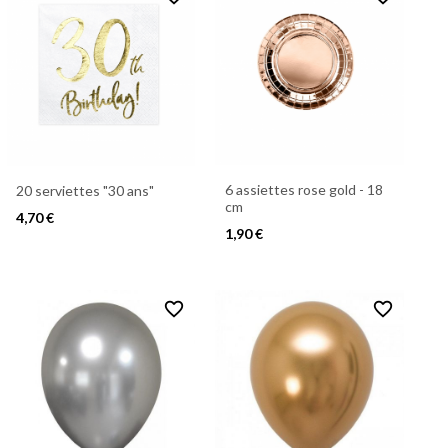
6 assiettes rose gold - 18
20 serviettes "30 ans"
cm
4,70 €
1,90 €
favorite_border
favorite_border