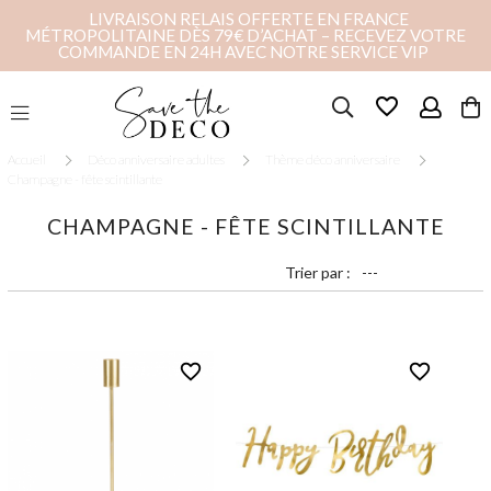
LIVRAISON RELAIS OFFERTE EN FRANCE
MÉTROPOLITAINE DÈS 79€ D’ACHAT – RECEVEZ VOTRE
COMMANDE EN 24H AVEC NOTRE SERVICE VIP
favorite_border
Accueil
Déco anniversaire adultes
Thème déco anniversaire
Champagne - fête scintillante
CHAMPAGNE - FÊTE SCINTILLANTE
Trier par :
favorite_border
favorite_border