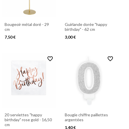
Bougeoir métal doré - 29
Guirlande dorée "happy
cm
birthday" - 62 cm
7,50 €
3,00 €
favorite_border
favorite_border
20 serviettes "happy
Bougie chiffre paillettes
birthday" rose gold - 16,50
argentées
cm
1,40 €