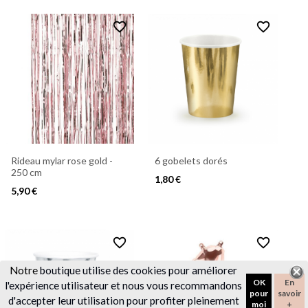
favorite_border
favorite_border
Rideau mylar rose gold -
6 gobelets dorés
250 cm
1,80 €
5,90 €
favorite_border
favorite_border
Notre
boutique utilise des cookies pour améliorer
OK
En
l'expérience utilisateur et nous vous recommandons
pour
savoir
d'accepter leur utilisation pour profiter pleinement
moi
+