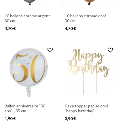
10 ballons chrome argent -
10 ballons chrome doré -
30 cm
30 cm
4,70 €
4,70 €
favorite_border
favorite_border
Ballon anniversaire "50
Cake topper papier doré
ans" - 35 cm
"happy birthday"
1,90 €
3,90 €