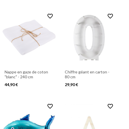
favorite_border
favorite_border
Nappe en gaze de coton
Chiffre géant en carton -
"blanc" - 240 cm
80 cm
44,90 €
29,90 €
favorite_border
favorite_border