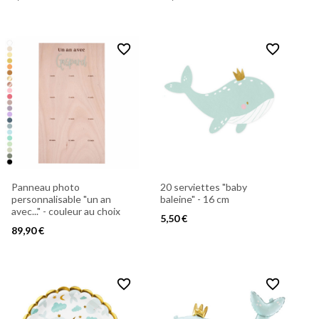
favorite_border
favorite_border
Panneau photo
20 serviettes "baby
personnalisable "un an
baleine" - 16 cm
avec..." - couleur au choix
5,50 €
89,90 €
favorite_border
favorite_border