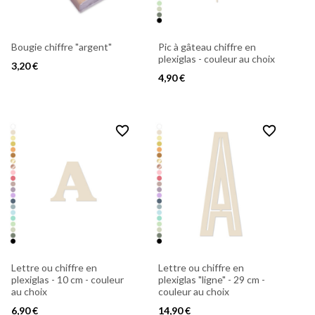
Bougie chiffre "argent"
Pic à gâteau chiffre en
plexiglas - couleur au choix
3,20 €
4,90 €
favorite_border
favorite_border
Lettre ou chiffre en
Lettre ou chiffre en
plexiglas - 10 cm - couleur
plexiglas "ligne" - 29 cm -
au choix
couleur au choix
6,90 €
14,90 €