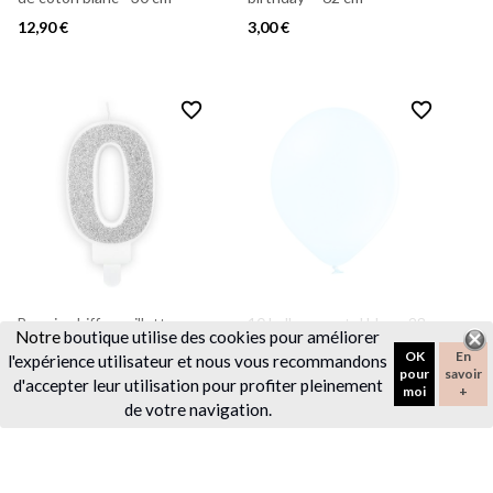
12,90 €
3,00 €
favorite_border
favorite_border
Bougie chiffre paillettes
10 ballons pastel bleu - 28
Notre
boutique utilise des cookies pour améliorer
argentées
cm
OK
En
l'expérience utilisateur et nous vous recommandons
1,40 €
2,50 €
pour
savoir
d'accepter leur utilisation pour profiter pleinement
moi
+
de votre navigation.
favorite_border
favorite_border