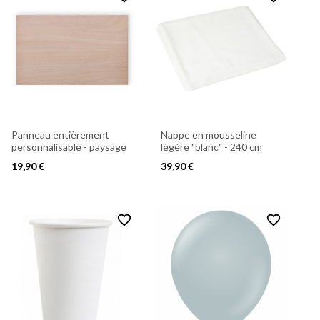
Panneau entièrement
Nappe en mousseline
personnalisable - paysage
légère "blanc" - 240 cm
19,90 €
39,90 €
favorite_border
favorite_border