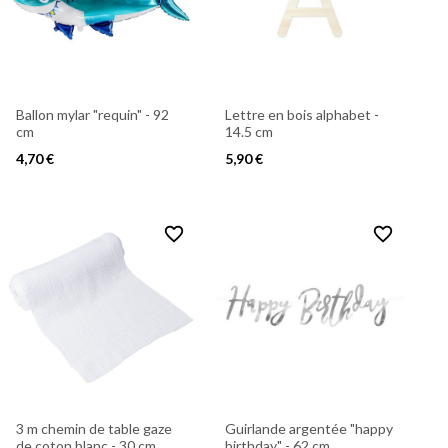
Ballon mylar "requin" - 92
Lettre en bois alphabet -
cm
14.5 cm
4,70 €
5,90 €
favorite_border
favorite_border
3 m chemin de table gaze
Guirlande argentée "happy
de coton blanc - 30 cm
birthday" - 62 cm