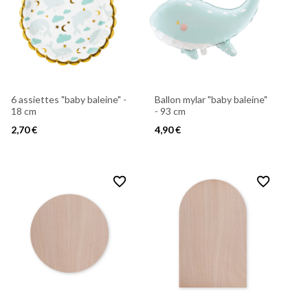
6 assiettes "baby baleine" -
Ballon mylar "baby baleine"
18 cm
- 93 cm
2,70 €
4,90 €
favorite_border
favorite_border