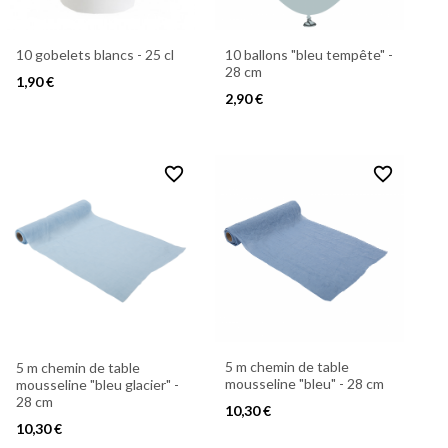
10 gobelets blancs - 25 cl
10 ballons "bleu tempête" -
28 cm
1,90 €
2,90 €
favorite_border
favorite_border
5 m chemin de table
5 m chemin de table
mousseline "bleu" - 28 cm
mousseline "bleu glacier" -
28 cm
10,30 €
10,30 €