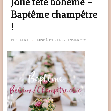
Jolie fête bohème –
Baptême champêtre
!
PAR
LAURA
MISE À JOUR LE
22 JANVIER 2021