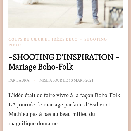
COUPS DE CŒUR ET IDÉES DÉCO
SHOOTING
PHOTO
~SHOOTING D’INSPIRATION ~
Mariage Boho-Folk
PAR
LAURA
MISE À JOUR LE
16 MARS 2021
L’idée était de faire vivre à la façon Boho-Folk
LA journée de mariage parfaite d’Esther et
Mathieu pas à pas au beau milieu du
magnifique domaine …