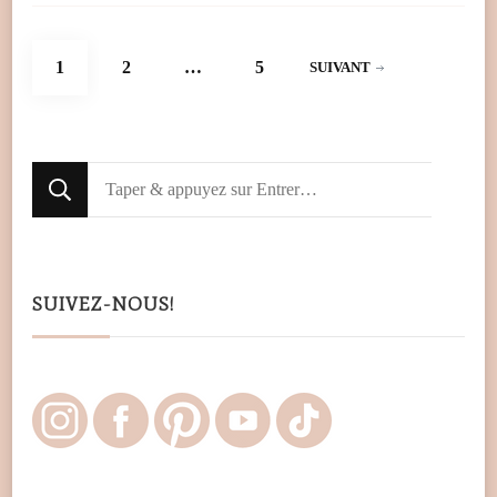
Navigation
PAGE
PAGE
PAGE
1
2
…
5
SUIVANT
des
articles
Looking
for
Something?
SUIVEZ-NOUS!