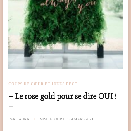
COUPS DE CŒUR ET IDÉES DÉCO
– Le rose gold pour se dire OUI !
–
PAR
LAURA
MISE À JOUR LE
29 MARS 2021