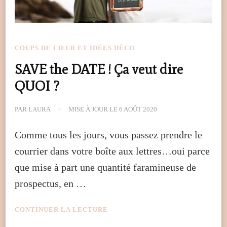
COUPS DE CŒUR ET IDÉES DÉCO
SAVE the DATE ! Ça veut dire
QUOI ?
PAR
LAURA
MISE À JOUR LE
6 AOÛT 2020
Comme tous les jours, vous passez prendre le
courrier dans votre boîte aux lettres…oui parce
que mise à part une quantité faramineuse de
prospectus, en …
CONTINUER LA LECTURE