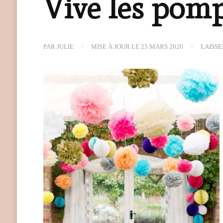
Vive les pom
PAR
JULIE
MISE À JOUR LE
25 MARS 2020
LAISS