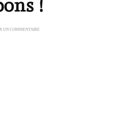
pons !
SUR
ER UN COMMENTAIRE
VIVE
LES
POMPONS
!