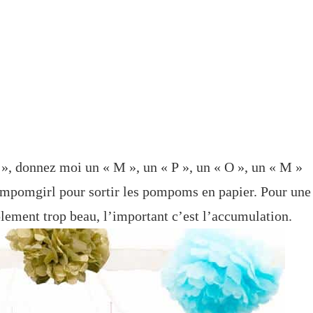
», donnez moi un « M », un « P », un « O », un « M »
pomgirl pour sortir les pompoms en papier. Pour une
lement trop beau, l’important c’est l’accumulation.