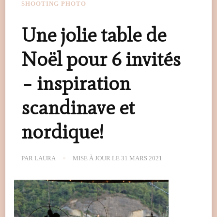
SHOOTING PHOTO
Une jolie table de
Noël pour 6 invités
– inspiration
scandinave et
nordique!
PAR
LAURA
MISE À JOUR LE
31 MARS 2021