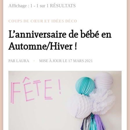
Affichage : 1 - 1 sur 1 RÉSULTATS
COUPS DE CŒUR ET IDÉES DÉCO
L’anniversaire de bébé en
Automne/Hiver !
PAR
LAURA
MISE À JOUR LE
17 MARS 2021