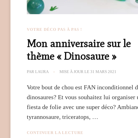
VOTRE DÉCO PAS À PAS !
Mon anniversaire sur le
thème « Dinosaure »
PAR
LAURA
MISE À JOUR LE
31 MARS 2021
Votre bout de chou est FAN inconditionnel 
dinosaures? Et vous souhaitez lui organiser
fiesta de folie avec une super déco? Ambian
tyrannosaure, triceratops, …
CONTINUER LA LECTURE