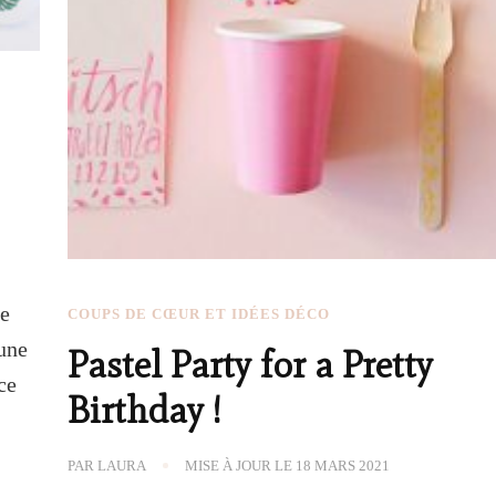
de
COUPS DE CŒUR ET IDÉES DÉCO
 une
Pastel Party for a Pretty
ce
Birthday !
PAR
LAURA
MISE À JOUR LE
18 MARS 2021