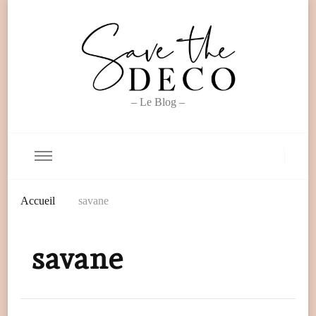
– Le Blog –
Accueil
savane
savane