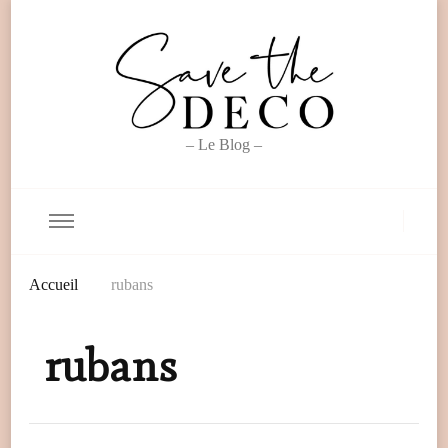
– Le Blog –
Accueil
rubans
rubans