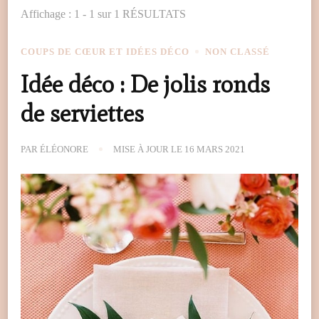
Affichage : 1 - 1 sur 1 RÉSULTATS
COUPS DE CŒUR ET IDÉES DÉCO
NON CLASSÉ
Idée déco : De jolis ronds
de serviettes
PAR
ÉLÉONORE
MISE À JOUR LE
16 MARS 2021