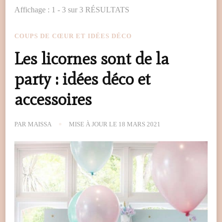
Affichage : 1 - 3 sur 3 RÉSULTATS
COUPS DE CŒUR ET IDÉES DÉCO
Les licornes sont de la
party : idées déco et
accessoires
PAR
MAISSA
MISE À JOUR LE
18 MARS 2021