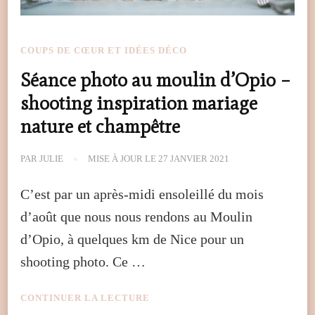
COUPS DE CŒUR ET IDÉES DÉCO
Séance photo au moulin d’Opio –
shooting inspiration mariage
nature et champêtre
PAR
JULIE
MISE À JOUR LE
27 JANVIER 2021
C’est par un après-midi ensoleillé du mois
d’août que nous nous rendons au Moulin
d’Opio, à quelques km de Nice pour un
shooting photo. Ce …
CONTINUER LA LECTURE