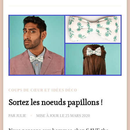
COUPS DE CŒUR ET IDÉES DÉCO
Sortez les noeuds papillons !
PAR
JULIE
MISE À JOUR LE
25 MARS 2020