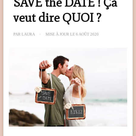
SAVE the DATE ! Ça
veut dire QUOI ?
PAR
LAURA
MISE À JOUR LE
6 AOÛT 2020