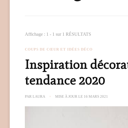
Affichage : 1 - 1 sur 1 RÉSULTATS
COUPS DE CŒUR ET IDÉES DÉCO
Inspiration décora
tendance 2020
PAR
LAURA
MISE À JOUR LE
16 MARS 2021