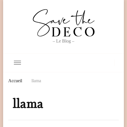
– Le Blog –
Accueil
llama
llama