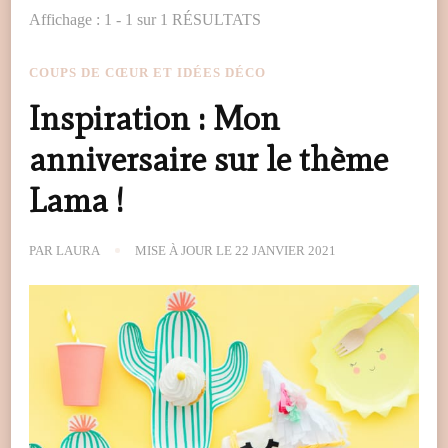
Affichage : 1 - 1 sur 1 RÉSULTATS
COUPS DE CŒUR ET IDÉES DÉCO
Inspiration : Mon
anniversaire sur le thème
Lama !
PAR
LAURA
MISE À JOUR LE
22 JANVIER 2021