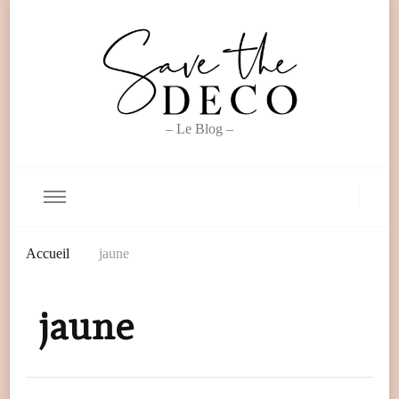
– Le Blog –
Accueil
jaune
jaune