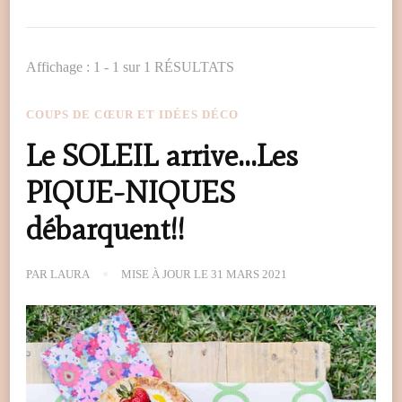
Affichage : 1 - 1 sur 1 RÉSULTATS
COUPS DE CŒUR ET IDÉES DÉCO
Le SOLEIL arrive…Les
PIQUE-NIQUES
débarquent!!
PAR
LAURA
MISE À JOUR LE
31 MARS 2021