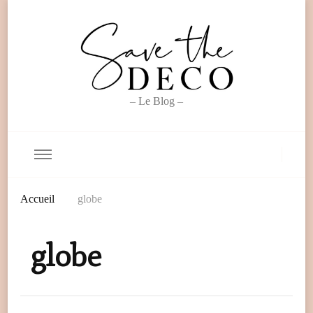
– Le Blog –
Accueil
globe
globe