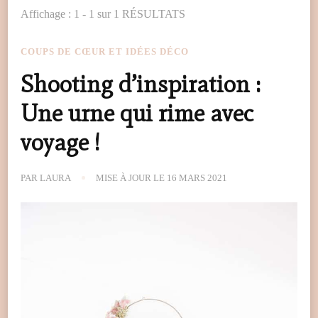
Affichage : 1 - 1 sur 1 RÉSULTATS
COUPS DE CŒUR ET IDÉES DÉCO
Shooting d’inspiration :
Une urne qui rime avec
voyage !
PAR
LAURA
MISE À JOUR LE
16 MARS 2021