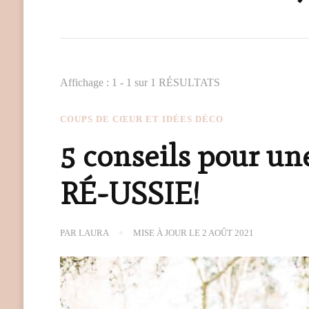
Affichage : 1 - 1 sur 1 RÉSULTATS
COUPS DE CŒUR ET IDÉES DÉCO
5 conseils pour un
RÉ-USSIE!
PAR
LAURA
MISE À JOUR LE
2 AOÛT 2021