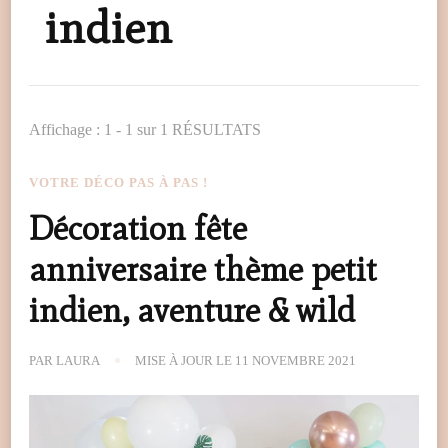
indien
Affichage : 1 - 1 sur 1 RÉSULTATS
VOTRE DÉCO PAS À PAS !
Décoration fête
anniversaire thème petit
indien, aventure & wild
PAR
LAURA
MISE À JOUR LE
11 NOVEMBRE 2021