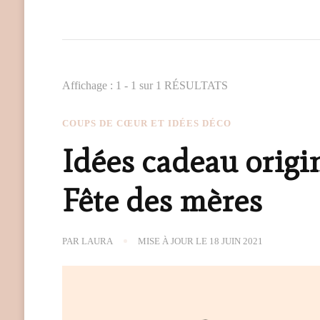
Affichage : 1 - 1 sur 1 RÉSULTATS
COUPS DE CŒUR ET IDÉES DÉCO
Idées cadeau origi
Fête des mères
PAR
LAURA
MISE À JOUR LE
18 JUIN 2021