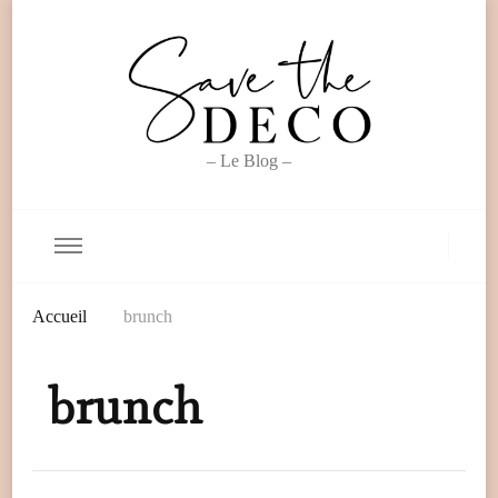
– Le Blog –
Accueil
brunch
brunch