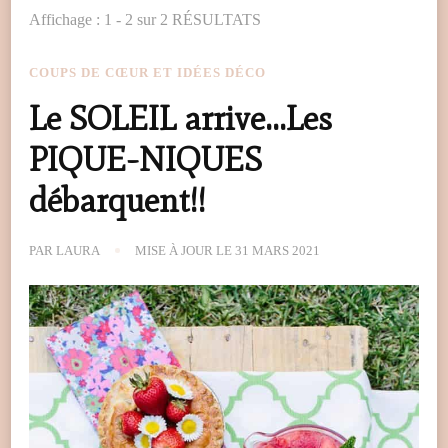
Affichage : 1 - 2 sur 2 RÉSULTATS
COUPS DE CŒUR ET IDÉES DÉCO
Le SOLEIL arrive…Les
PIQUE-NIQUES
débarquent!!
PAR
LAURA
MISE À JOUR LE
31 MARS 2021