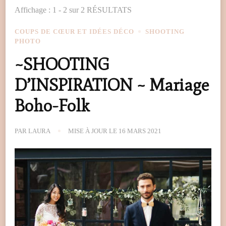
Affichage : 1 - 2 sur 2 RÉSULTATS
COUPS DE CŒUR ET IDÉES DÉCO
SHOOTING
PHOTO
~SHOOTING
D’INSPIRATION ~ Mariage
Boho-Folk
PAR
LAURA
MISE À JOUR LE
16 MARS 2021