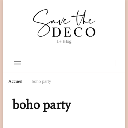
– Le Blog –
Accueil
boho party
boho party