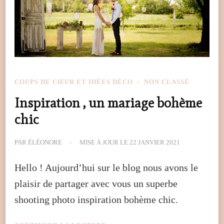
COUPS DE CŒUR ET IDÉES DÉCO
NON CLASSÉ
Inspiration , un mariage bohème
chic
PAR
ÉLÉONORE
MISE À JOUR LE
22 JANVIER 2021
Hello ! Aujourd’hui sur le blog nous avons le
plaisir de partager avec vous un superbe
shooting photo inspiration bohème chic.