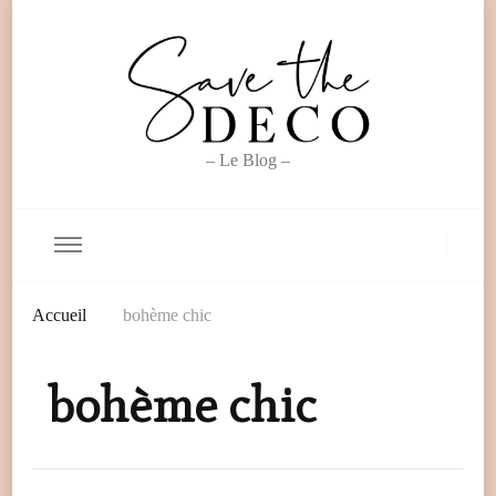
– Le Blog –
Accueil
bohème chic
bohème chic